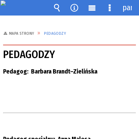
pane
Wyszukiwarka
Narzędzia
Menu
Menu
główne
szczegóło
MAPA STRONY
PEDAGODZY
PEDAGODZY
Pedagog: Barbara Brandt–Zielińska
.
.
Pedagog specjalny: Anna Malesa